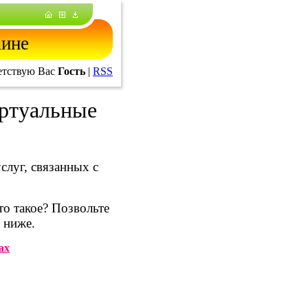
аине
тствую Вас
Гость
|
RSS
ртуальные
слуг, связанных с
то такое? Позвольте
 ниже.
ах