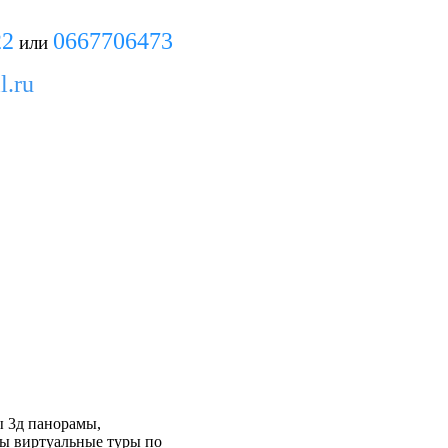
22
0667706473
или
l
.
ru
ы 3д панорамы,
ры виртуальные туры по